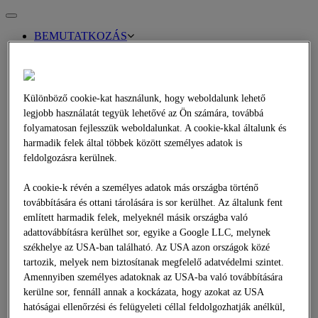
Toggle
navigation
BEMUTATKOZÁS
Bemutatkozás
Menedzsment
Kapcsolat
Értékeink
Különböző cookie-kat használunk, hogy weboldalunk lehető
Business Compliance
ÁSZF
legjobb használatát tegyük lehetővé az Ön számára, továbbá
SZOLGÁLTATÁSOK
folyamatosan fejlesszük weboldalunkat. A cookie-kkal általunk és
Áttekintés
harmadik felek által többek között személyes adatok is
Multimac
feldolgozásra kerülnek.
Felületi bevonatok
Alápermetezés
A cookie-k révén a személyes adatok más országba történő
Aszfalterõsítõ rács terítése
Aszfaltslussz kezelés
továbbítására és ottani tárolására is sor kerülhet. Az általunk fent
Aszfaltfelületek rejuvenálása
említett harmadik felek, melyeknél másik országba való
Burkolatmarás
adattovábbításra kerülhet sor, egyike a Google LLC, melynek
Géppark
székhelye az USA-ban található. Az USA azon országok közé
Mélymarás
tartozik, melyek nem biztosítanak megfelelő adatvédelmi szintet.
Finommarás
Amennyiben személyes adatoknak az USA-ba való továbbítására
Vájat- és horonymarás
Rázócsíkok marása
kerülne sor, fennáll annak a kockázata, hogy azokat az USA
Telephelyek ⁄ Kapcsolattartók
hatóságai ellenőrzési és felügyeleti céllal feldolgozhatják anélkül,
Burkolatmarás