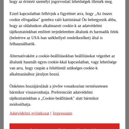
hogy az érintett személyt jogorvoslati lehetőségek illetnék meg.
Géppark
Mélymarás
Ezzel kapcsolatban felhívjuk a figyelmet arra, hogy „Az összes
Finommarás
cookie elfogadása” gombra való kattintással Ön beleegyezik abba,
Vájat- és horonymarás
Rázócsíkok marása
hogy az oldalunkon alkalmazott cookie-k az adatvédelmi
Telephelyek ⁄ Kapcsolattartók
tájékoztatónkban említett terjedelemben általunk és harmadik felek
Aszfaltrecycling
(beleértve az USA-ban székhellyel rendelkezőket) által is
Hidegrecycling
felhasználhatók.
Melegrecycling
Varratremix
Alternatívaként a cookie-beállításokban beállításokat végezhet az
Mobiltörő
Érdességjavítás
általunk használt egyes cookie-kkal kapcsolatban, vagy lehetősége
Telephelyek ⁄ Kapcsolattartók
van arra, hogy csupán a feltétlenül szükséges cookie-k
Aszfaltrecycling
alkalmazásához járuljon hozzá.
Hidegrecycling
Melegrecycling
Önkéntes hozzájárulását a jövőre vonatkozóan természetesen
Varratremix
bármikor visszavonhatja. Preferenciáit adatvédelmi
Mobiltörő
Érdességjavítás
tájékoztatónkban a „Cookie-beállítások” alatt bármikor
Telephelyek ⁄ Kapcsolattartók
módosíthatja.
TERMÉKEK
Adatvédelmi nyilatkozat
|
Impresszum
Bitumenemulzió
Kiegészítő termékek
TELJESÍTMÉNY-NYILATKOZAT